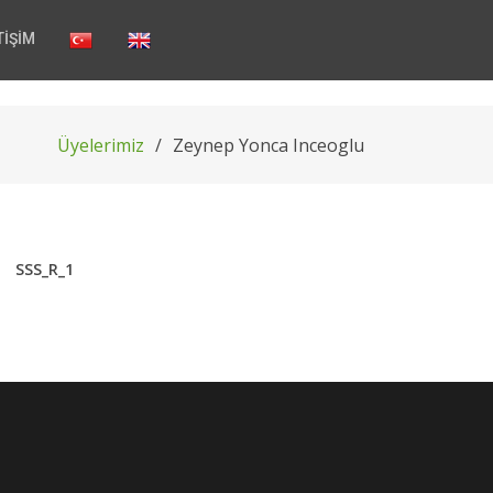
TİŞİM
Üyelerimiz
Zeynep Yonca Inceoglu
SSS_R_1