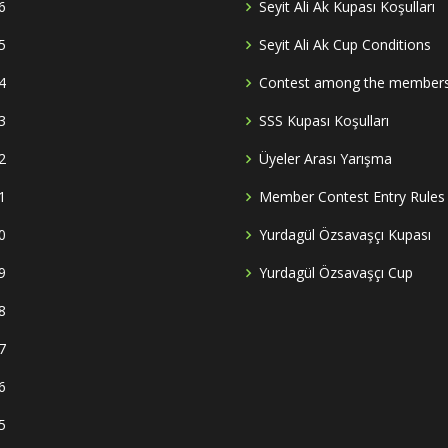
6
Seyit Ali Ak Kupası Koşulları
5
Seyit Ali Ak Cup Conditions
4
Contest among the member
3
SSS Kupası Koşulları
2
Üyeler Arası Yarışma
1
Member Contest Entry Rules
0
Yurdagül Özsavaşçı Kupası
9
Yurdagül Özsavaşçı Cup
8
7
6
5