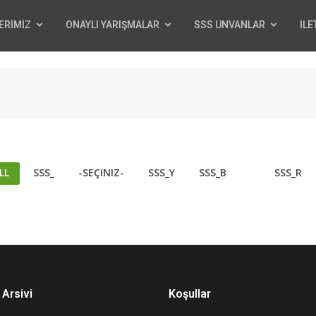
ERİMİZ
ONAYLI YARIŞMALAR
SSS UNVANLAR
İLE
LL
SSS_
-SEÇINIZ-
SSS_Y
SSS_B
SSS_R
Arsivi
Koşullar