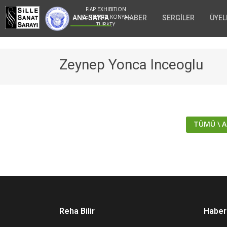
FIAP EXHIBITION
CENTER IN KONYA -
ANA SAYFA
HABER
SERGİLER
ÜYEL
TURKEY
Zeynep Yonca Inceoglu
TÜMÜ \ A
Reha Bilir
Haber 