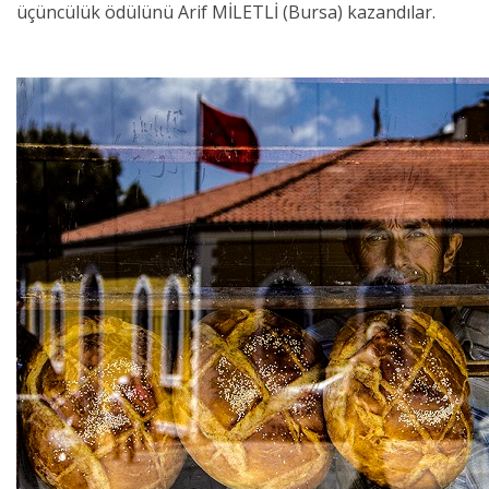
üçüncülük ödülünü Arif MİLETLİ (Bursa) kazandılar.