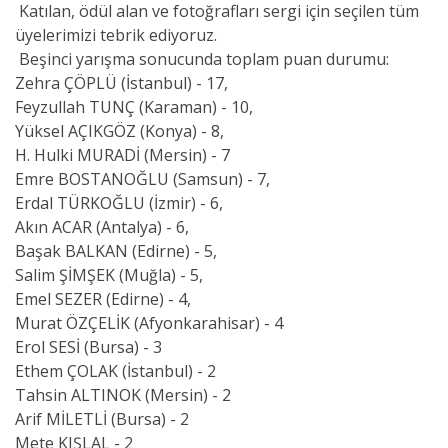
Katılan, ödül alan ve fotoğrafları sergi için seçilen tüm
üyelerimizi tebrik ediyoruz.
Beşinci yarışma sonucunda toplam puan durumu:
Zehra ÇÖPLÜ (İstanbul) - 17,
Feyzullah TUNÇ (Karaman) - 10,
Yüksel AÇIKGÖZ (Konya) - 8,
H. Hulki MURADİ (Mersin) - 7
Emre BOSTANOĞLU (Samsun) - 7,
Erdal TÜRKOĞLU (İzmir) - 6,
Akın ACAR (Antalya) - 6,
Başak BALKAN (Edirne) - 5,
Salim ŞİMŞEK (Muğla) - 5,
Emel SEZER (Edirne) - 4,
Murat ÖZÇELİK (Afyonkarahisar) - 4
Erol SESİ (Bursa) - 3
Ethem ÇOLAK (İstanbul) - 2
Tahsin ALTINOK (Mersin) - 2
Arif MİLETLİ (Bursa) - 2
Mete KIŞLAL - 2