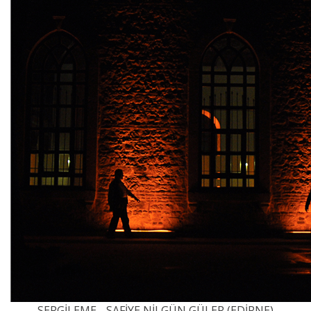
SERGİLEME - SAFİYE NİLGÜN GÜLER (EDİRNE)