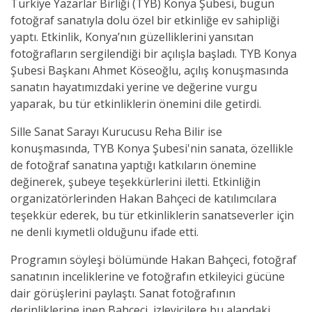
Türkiye Yazarlar Birliği (TYB) Konya Şubesi, bugün
fotoğraf sanatıyla dolu özel bir etkinliğe ev sahipliği
yaptı. Etkinlik, Konya’nın güzelliklerini yansıtan
fotoğrafların sergilendiği bir açılışla başladı. TYB Konya
Şubesi Başkanı Ahmet Köseoğlu, açılış konuşmasında
sanatın hayatımızdaki yerine ve değerine vurgu
yaparak, bu tür etkinliklerin önemini dile getirdi.
Sille Sanat Sarayı Kurucusu Reha Bilir ise
konuşmasında, TYB Konya Şubesi'nin sanata, özellikle
de fotoğraf sanatına yaptığı katkıların önemine
değinerek, şubeye teşekkürlerini iletti. Etkinliğin
organizatörlerinden Hakan Bahçeci de katılımcılara
teşekkür ederek, bu tür etkinliklerin sanatseverler için
ne denli kıymetli olduğunu ifade etti.
Programın söyleşi bölümünde Hakan Bahçeci, fotoğraf
sanatının inceliklerine ve fotoğrafın etkileyici gücüne
dair görüşlerini paylaştı. Sanat fotoğrafının
derinliklerine inen Bahçeci, izleyicilere bu alandaki