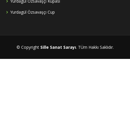
Yurdagül Özsavaşçı Kupası
Yurdagül Özsavaşçı Cup
© Copyright
Sille Sanat Sarayı
. TÜm Hakkı Saklıdır.