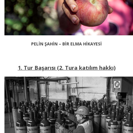
PELİN ŞAHİN – BİR ELMA HİKAYESİ
1. Tur Başarısı (2. Tura katılım hakkı)