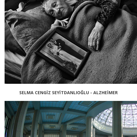
SELMA CENGİZ SEYİTDANLIOĞLU - ALZHEİMER