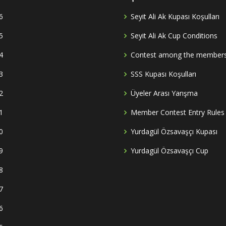
6
Seyit Ali Ak Kupası Koşulları
5
Seyit Ali Ak Cup Conditions
4
Contest among the member
3
SSS Kupası Koşulları
2
Üyeler Arası Yarışma
1
Member Contest Entry Rules
0
Yurdagül Özsavaşçı Kupası
9
Yurdagül Özsavaşçı Cup
8
7
6