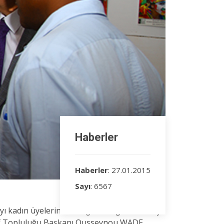
Haberler
Haberler
: 27.01.2015
Sayı
: 6567
yı kadın üyelerinin fotoğraf sergisi Abomey
ğraf Topluluğu Başkanı Ousseynou WADE,