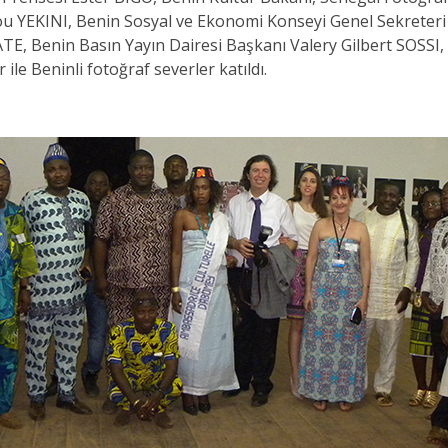
YEKINI, Benin Sosyal ve Ekonomi Konseyi Genel Sekreteri S
TE, Benin Basın Yayın Dairesi Başkanı Valery Gilbert SOSSI
 ile Beninli fotoğraf severler katıldı.