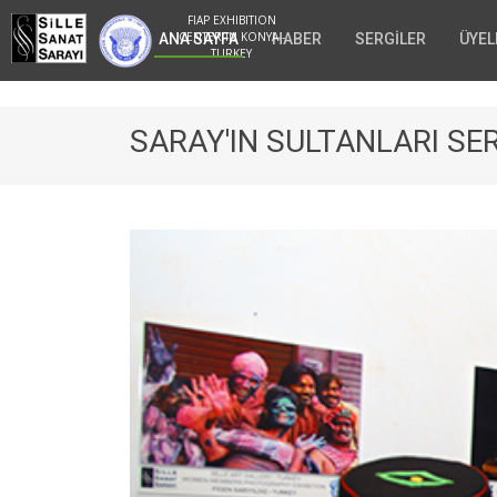
FIAP EXHIBITION
CENTER IN KONYA -
ANA SAYFA
HABER
SERGİLER
ÜYEL
TURKEY
SARAY'IN SULTANLARI SER