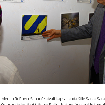
zenlenen RePhArt Sanat festivali kapsamında Sille Sanat Sara
nin Prensesi Ester BIGO, Benin Kültür Bakanı, Senegal Foto