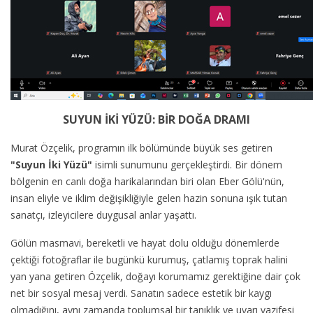
SUYUN İKİ YÜZÜ: BİR DOĞA DRAMI
Murat Özçelik, programın ilk bölümünde büyük ses getiren
"Suyun İki Yüzü"
isimli sunumunu gerçekleştirdi. Bir dönem
bölgenin en canlı doğa harikalarından biri olan Eber Gölü'nün,
insan eliyle ve iklim değişikliğiyle gelen hazin sonuna ışık tutan
sanatçı, izleyicilere duygusal anlar yaşattı.
Gölün masmavi, bereketli ve hayat dolu olduğu dönemlerde
çektiği fotoğraflar ile bugünkü kurumuş, çatlamış toprak halini
yan yana getiren Özçelik, doğayı korumamız gerektiğine dair çok
net bir sosyal mesaj verdi. Sanatın sadece estetik bir kaygı
olmadığını, aynı zamanda toplumsal bir tanıklık ve uyarı vazifesi