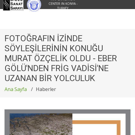
CENTER IN KONYA -
TURKEY
FOTOĞRAFIN İZİNDE
SÖYLEŞİLERİNİN KONUĞU
MURAT ÖZÇELİK OLDU - EBER
GÖLÜ'NDEN FRİG VADİSİ'NE
UZANAN BİR YOLCULUK
Ana Sayfa
Haberler