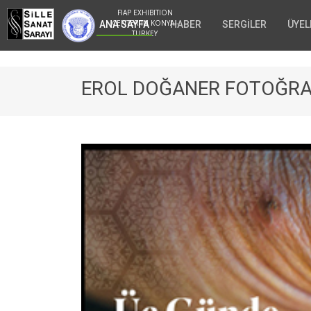
FIAP EXHIBITION
CENTER IN KONYA -
ANA SAYFA
HABER
SERGİLER
ÜYEL
TURKEY
EROL DOĞANER FOTOĞRAF