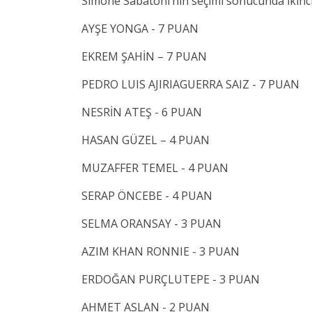
Simone Sabatoni’nin seçimi sonucunda ikin
AYŞE YONGA - 7 PUAN
EKREM ŞAHİN – 7 PUAN
PEDRO LUIS AJIRIAGUERRA SAIZ - 7 PUAN
NESRİN ATEŞ - 6 PUAN
HASAN GÜZEL – 4 PUAN
MUZAFFER TEMEL - 4 PUAN
SERAP ÖNCEBE - 4 PUAN
SELMA ORANSAY - 3 PUAN
AZIM KHAN RONNIE - 3 PUAN
ERDOĞAN PURÇLUTEPE - 3 PUAN
AHMET ASLAN - 2 PUAN