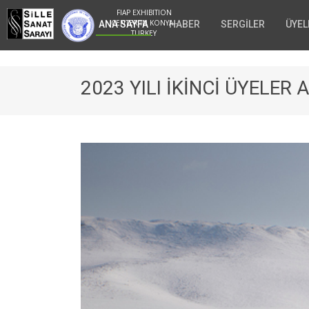
FIAP EXHIBITION
CENTER IN KONYA -
ANA SAYFA
HABER
SERGİLER
ÜYEL
TURKEY
2023 YILI İKİNCİ ÜYELE