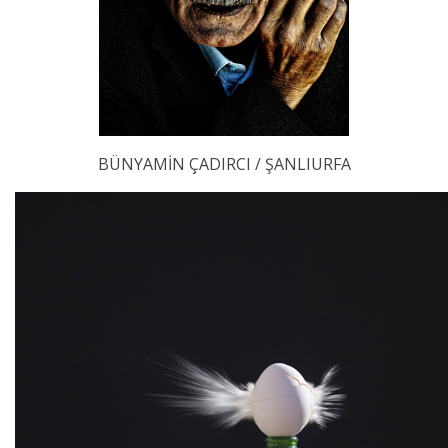
BÜNYAMİN ÇADIRCI / ŞANLIURFA