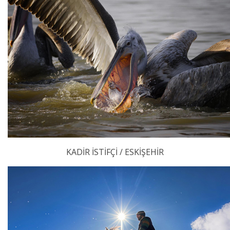
KADİR İSTİFÇİ / ESKİŞEHİR