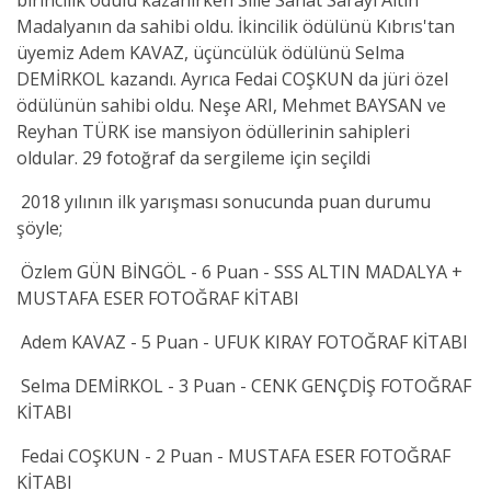
birincilik ödülü kazanırken Sille Sanat Sarayı Altın
Madalyanın da sahibi oldu. İkincilik ödülünü Kıbrıs'tan
üyemiz Adem KAVAZ, üçüncülük ödülünü Selma
DEMİRKOL kazandı. Ayrıca Fedai COŞKUN da jüri özel
ödülünün sahibi oldu. Neşe ARI, Mehmet BAYSAN ve
Reyhan TÜRK ise mansiyon ödüllerinin sahipleri
oldular. 29 fotoğraf da sergileme için seçildi
2018 yılının ilk yarışması sonucunda puan durumu
şöyle;
Özlem GÜN BİNGÖL - 6 Puan - SSS ALTIN MADALYA +
MUSTAFA ESER FOTOĞRAF KİTABI
Adem KAVAZ - 5 Puan - UFUK KIRAY FOTOĞRAF KİTABI
Selma DEMİRKOL - 3 Puan - CENK GENÇDİŞ FOTOĞRAF
KİTABI
Fedai COŞKUN - 2 Puan - MUSTAFA ESER FOTOĞRAF
KİTABI