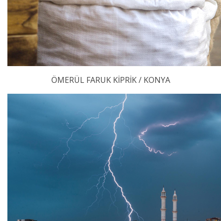
ÖMERÜL FARUK KİPRİK / KONYA